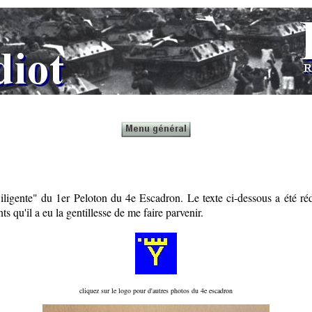
ligente" du 1er Peloton du 4e Escadron. Le texte ci-dessous a été rédi
s qu'il a eu la gentillesse de me faire parvenir.
cliquez sur le logo pour d'autres photos du 4e escadron